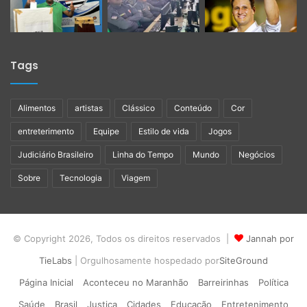
Tags
Alimentos
artistas
Clássico
Conteúdo
Cor
entreterimento
Equipe
Estilo de vida
Jogos
Judiciário Brasileiro
Linha do Tempo
Mundo
Negócios
Sobre
Tecnologia
Viagem
© Copyright 2026, Todos os direitos reservados |
Jannah por
TieLabs
| Orgulhosamente hospedado por
SiteGround
Página Inicial
Aconteceu no Maranhão
Barreirinhas
Política
Saúde
Brasil
Justiça
Cidades
Educação
Entretenimento