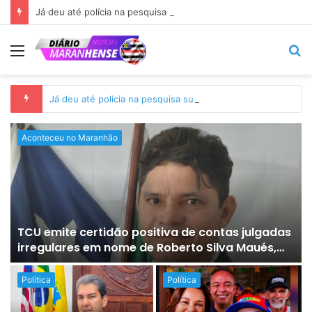
Já deu até polícia na pesquisa suspeita que põe Braide nas alturas…
Menu
P
p
Já deu até polícia na pesquisa suspeita que põe Braide nas alturas…
Aconteceu no Maranhão
TCU emite certidão positiva de contas julgadas
irregulares em nome de Roberto Silva Maués,
ex-prefeito de Paulino Neves
Política
Política