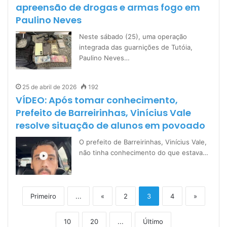
apreensão de drogas e armas fogo em
Paulino Neves
Neste sábado (25), uma operação
integrada das guarnições de Tutóia,
Paulino Neves…
25 de abril de 2026
192
VÍDEO: Após tomar conhecimento,
Prefeito de Barreirinhas, Vinícius Vale
resolve situação de alunos em povoado
O prefeito de Barreirinhas, Vinícius Vale,
não tinha conhecimento do que estava…
Primeiro
...
«
2
3
4
»
10
20
...
Último