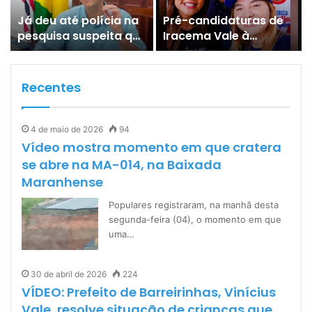
Já deu até polícia na
Pré-candidaturas de
pesquisa suspeita que
Iracema Vale à
põe Braide nas
Câmara Federal e de
alturas…
Maedja Campos à
Assembleia Legislativa
Recentes
ganham força em São
Benedito do Rio Preto.
4 de maio de 2026
94
Vídeo mostra momento em que cratera
se abre na MA-014, na Baixada
Maranhense
Populares registraram, na manhã desta
segunda-feira (04), o momento em que
uma…
30 de abril de 2026
224
VÍDEO: Prefeito de Barreirinhas, Vinícius
Vale, resolve situação de crianças que