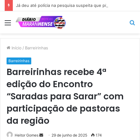
Já deu até polícia na pesquisa suspeita que põe Braide nas alturas…
Menu
P
p
Início
/
Barreirinhas
Barreirinhas
Barreirinhas recebe 4ª
edição do Encontro
“Saradas para Sarar” com
participação de pastoras
da região
Mande
Heitor Gomes
29 de junho de 2025
174