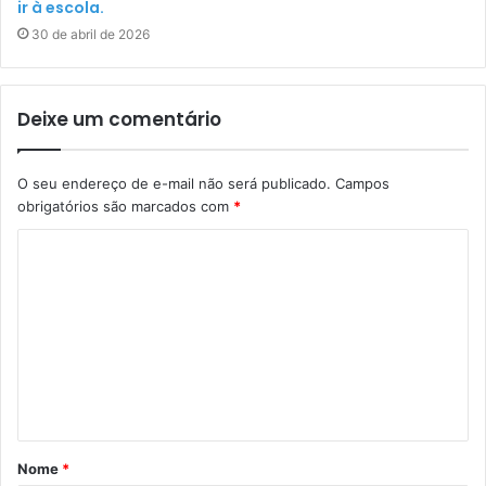
ir à escola.
30 de abril de 2026
Deixe um comentário
O seu endereço de e-mail não será publicado.
Campos
obrigatórios são marcados com
*
C
o
m
e
n
t
á
Nome
*
r