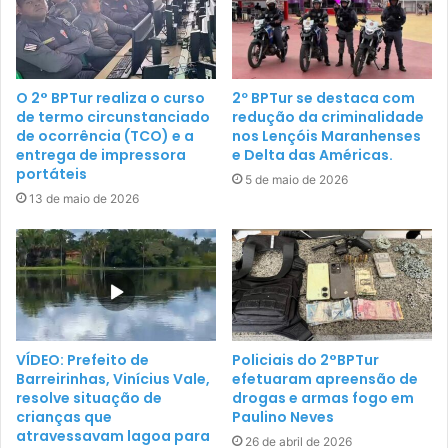
O 2° BPTur realiza o curso
2º BPTur se destaca com
de termo circunstanciado
redução da criminalidade
de ocorrência (TCO) e a
nos Lençóis Maranhenses
entrega de impressora
e Delta das Américas.
portáteis
5 de maio de 2026
13 de maio de 2026
VÍDEO: Prefeito de
Policiais do 2°BPTur
Barreirinhas, Vinícius Vale,
efetuaram apreensão de
resolve situação de
drogas e armas fogo em
crianças que
Paulino Neves
atravessavam lagoa para
26 de abril de 2026