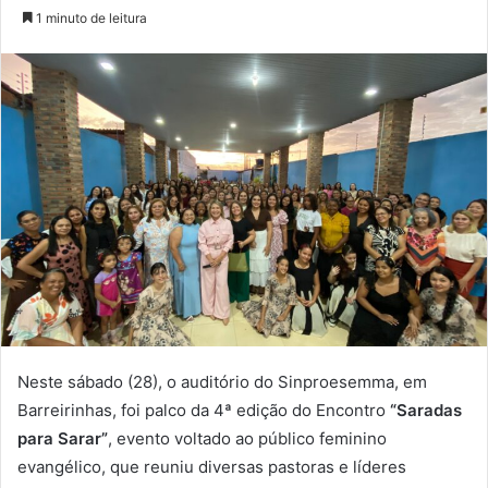
um
1 minuto de leitura
e-
mail
Neste sábado (28), o auditório do Sinproesemma, em
Barreirinhas, foi palco da 4ª edição do Encontro
“Saradas
para Sarar”
, evento voltado ao público feminino
evangélico, que reuniu diversas pastoras e líderes