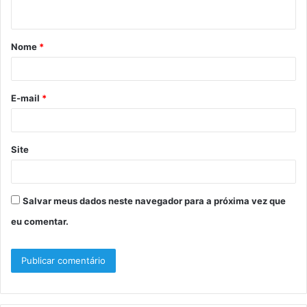
t
á
Nome
*
r
i
o
E-mail
*
*
Site
Salvar meus dados neste navegador para a próxima vez que
eu comentar.