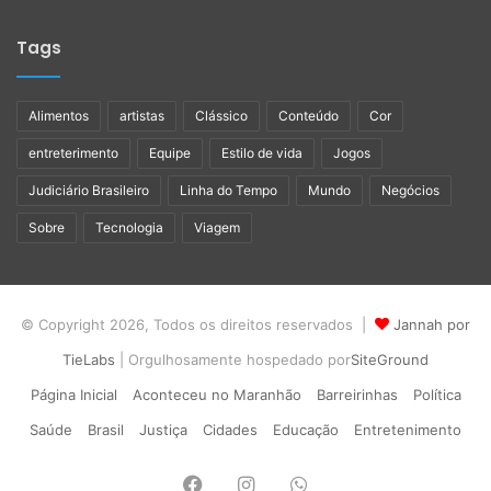
Tags
Alimentos
artistas
Clássico
Conteúdo
Cor
entreterimento
Equipe
Estilo de vida
Jogos
Judiciário Brasileiro
Linha do Tempo
Mundo
Negócios
Sobre
Tecnologia
Viagem
© Copyright 2026, Todos os direitos reservados |
Jannah por
TieLabs
| Orgulhosamente hospedado por
SiteGround
Página Inicial
Aconteceu no Maranhão
Barreirinhas
Política
Saúde
Brasil
Justiça
Cidades
Educação
Entretenimento
Facebook
Instagram
WhatsApp