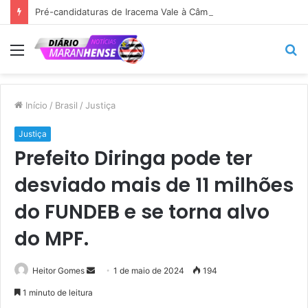
Pré-candidaturas de Iracema Vale à Câmara Federal e de Maedja Campos à Assembleia Legislativa ganham força em São Benedito do Rio Preto.
Menu
P
p
Início
/
Brasil
/
Justiça
Justiça
Prefeito Diringa pode ter
desviado mais de 11 milhões
do FUNDEB e se torna alvo
do MPF.
Mande
Heitor Gomes
1 de maio de 2024
194
um
1 minuto de leitura
e-