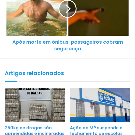
Após morte em ônibus, passageiros cobram
segurança
Artigos relacionados
250kg de drogas são
Ação do MP suspende o
apreendidas e incineradas
fechamento de escolas