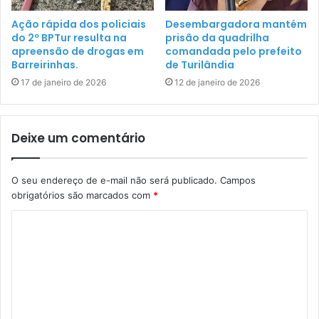
Ação rápida dos policiais
Desembargadora mantém
do 2º BPTur resulta na
prisão da quadrilha
apreensão de drogas em
comandada pelo prefeito
Barreirinhas.
de Turilândia
17 de janeiro de 2026
12 de janeiro de 2026
Deixe um comentário
O seu endereço de e-mail não será publicado.
Campos
obrigatórios são marcados com
*
C
o
m
e
n