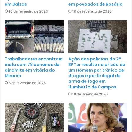
em Balsas
em povoados de Rosário
10 de fevereiro de 2026
10 de fevereiro de 2026
Trabalhadores encontram
Ação dos policiais do 2°
mala com 78 bananas de
BPTur resulta na prisão de
dinamite em Vitória do
um Homem por tráfico de
Mearim
drogas e porte ilegal de
arma de fogo em
6 de fevereiro de 2026
Humberto de Campos.
18 de janeiro de 2026