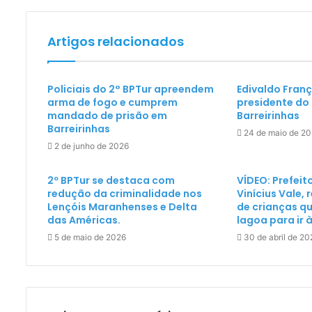
Artigos relacionados
Policiais do 2° BPTur apreendem
Edivaldo Franç
arma de fogo e cumprem
presidente do
mandado de prisão em
Barreirinhas
Barreirinhas
24 de maio de 2
2 de junho de 2026
2º BPTur se destaca com
VÍDEO: Prefeit
redução da criminalidade nos
Vinícius Vale,
Lençóis Maranhenses e Delta
de crianças q
das Américas.
lagoa para ir 
5 de maio de 2026
30 de abril de 20