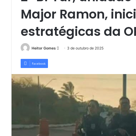
Major Ramon, inic
estratégicas da 
Mande
Heitor Gomes
3 de outubro de 2025
um
e-
Facebook
mail