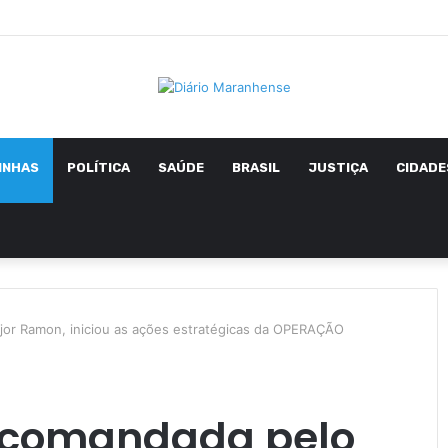
INHAS
POLÍTICA
SAÚDE
BRASIL
JUSTIÇA
CIDADE
jor Ramon, iniciou as ações estratégicas da OPERAÇÃO
e comandada pelo