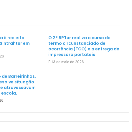
a é reeleito
O 2° BPTur realiza o curso de
 Sintrahtur em
termo circunstanciado de
ocorrência (TCO) e a entrega de
impressora portáteis
026
13 de maio de 2026
o de Barreirinhas,
 resolve situação
ue atravessavam
à escola.
26