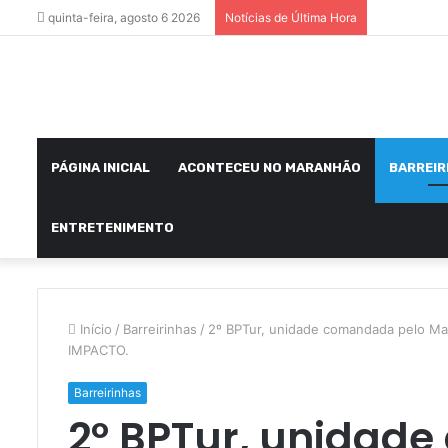
quinta-feira, agosto 6 2026
Notícias de Última Hora
PÁGINA INICIAL
ACONTECEU NO MARANHÃO
BARREIR
ENTRETENIMENTO
Início
/
Barreirinhas
/
2º BPTur, unidade comandada pelo Ma
IMPACTO.
Barreirinhas
2º BPTur, unidad