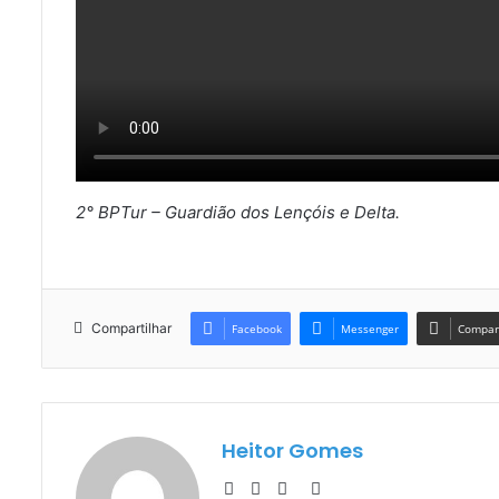
2° BPTur – Guardião dos Lençóis e Delta.
Compartilhar
Facebook
Messenger
Compart
Heitor Gomes
Website
Facebook
YouTube
Instagram