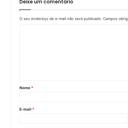
Deixe um comentário
O seu endereço de e-mail não será publicado.
Campos obrig
C
o
m
e
n
t
á
Nome
*
r
i
o
E-mail
*
*