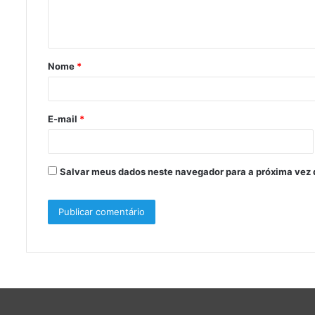
n
t
á
Nome
*
r
i
o
E-mail
*
*
Salvar meus dados neste navegador para a próxima vez 