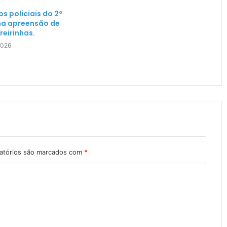
s policiais do 2º
 na apreensão de
eirinhas.
2026
atórios são marcados com
*