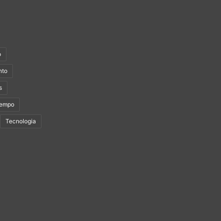
o
nto
s
Tempo
Tecnologia