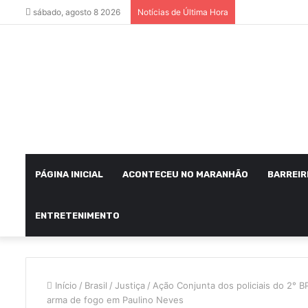
sábado, agosto 8 2026
Notícias de Última Hora
PÁGINA INICIAL
ACONTECEU NO MARANHÃO
BARREIR
ENTRETENIMENTO
Início
/
Brasil
/
Justiça
/
Ação Conjunta dos policiais do 2° B
arma de fogo em Paulino Neves