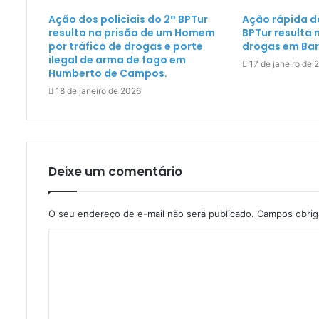
Ação dos policiais do 2° BPTur
Ação rápida do
resulta na prisão de um Homem
BPTur resulta
por tráfico de drogas e porte
drogas em Barr
ilegal de arma de fogo em
17 de janeiro de 
Humberto de Campos.
18 de janeiro de 2026
Deixe um comentário
O seu endereço de e-mail não será publicado.
Campos obrig
C
o
m
e