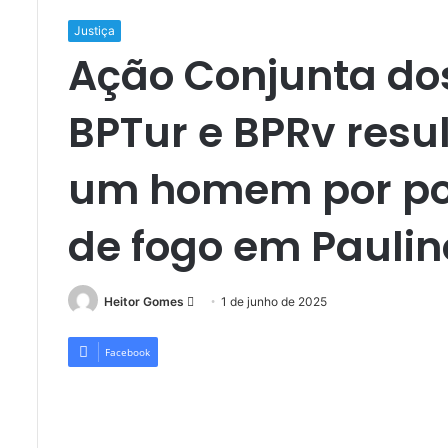
Justiça
Ação Conjunta dos 
BPTur e BPRv resu
um homem por por
de fogo em Pauli
Mande
Heitor Gomes
1 de junho de 2025
um
e-
Facebook
mail