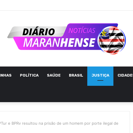
INHAS
POLÍTICA
SAÚDE
BRASIL
JUSTIÇA
CIDADE
PTur e BPRv resultou na prisão de um homem por porte ilegal de