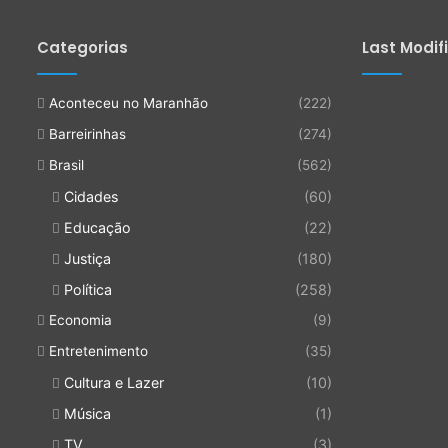
Categorias
Last Modif
Aconteceu no Maranhão
(222)
Barreirinhas
(274)
Brasil
(562)
Cidades
(60)
Educação
(22)
Justiça
(180)
Política
(258)
Economia
(9)
Entretenimento
(35)
Cultura e Lazer
(10)
Música
(1)
TV
(3)