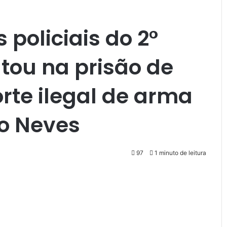
policiais do 2°
ltou na prisão de
te ilegal de arma
no Neves
97
1 minuto de leitura