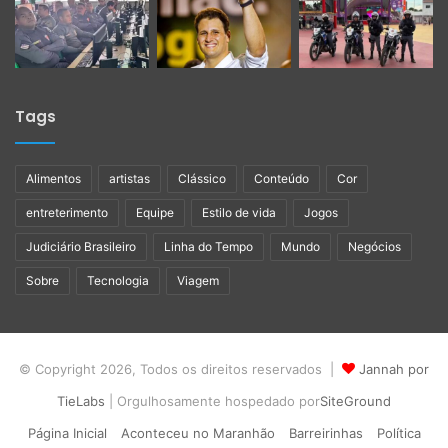
Tags
Alimentos
artistas
Clássico
Conteúdo
Cor
entreterimento
Equipe
Estilo de vida
Jogos
Judiciário Brasileiro
Linha do Tempo
Mundo
Negócios
Sobre
Tecnologia
Viagem
© Copyright 2026, Todos os direitos reservados |
Jannah por
TieLabs
| Orgulhosamente hospedado por
SiteGround
Página Inicial
Aconteceu no Maranhão
Barreirinhas
Política