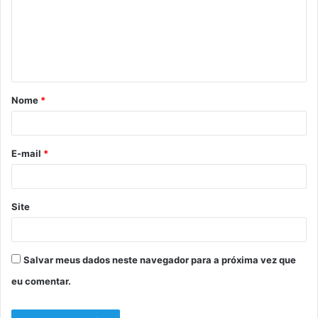
e
n
t
á
Nome
*
r
i
o
E-mail
*
*
Site
Salvar meus dados neste navegador para a próxima vez que
eu comentar.