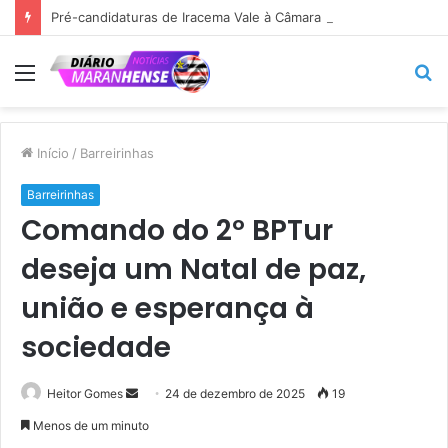
Pré-candidaturas de Iracema Vale à Câmara Federal e de Maedja Campos à Assembleia Legislativa ganham força em São Benedito do Rio Preto.
Menu
P
p
Início
/
Barreirinhas
Barreirinhas
Comando do 2º BPTur
deseja um Natal de paz,
união e esperança à
sociedade
Mande
Heitor Gomes
24 de dezembro de 2025
19
um
Menos de um minuto
e-