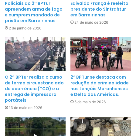
Policiais do 2° BPTur
Edivaldo França é reeleito
apreendem arma de fogo
presidente do Sintrahtur
e cumprem mandado de
em Barreirinhas
prisão em Barreirinhas
24 de maio de 2026
2 de junho de 2026
O 2° BPTur realiza o curso
2º BPTur se destaca com
de termo circunstanciado
redução da criminalidade
de ocorrência (TCO) e a
nos Lençóis Maranhenses
entrega de impressora
e Delta das Américas.
portáteis
5 de maio de 2026
13 de maio de 2026