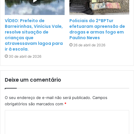
VÍDEO: Prefeito de
Policiais do 2°BPTur
Barreirinhas, Vinícius Vale,
efetuaram apreensão de
resolve situação de
drogas e armas fogo em
crianças que
Paulino Neves
atravessavam lagoa para
26 de abril de 2026
ir à escola.
30 de abril de 2026
Deixe um comentário
O seu endereço de e-mail não será publicado.
Campos
obrigatórios são marcados com
*
C
o
m