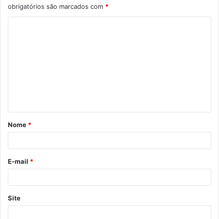
obrigatórios são marcados com
*
C
o
m
e
n
t
á
Nome
*
r
i
o
E-mail
*
*
Site