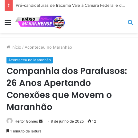
Pré-candidaturas de Iracema Vale à Câmara Federal e de Maedja Campos à Assembleia Legislativa ganham força em São Benedito do Rio Preto.
Menu
P
p
Início
/
Aconteceu no Maranhão
Aconteceu no Maranhão
Companhia dos Parafusos:
26 Anos Apertando
Conexões que Movem o
Maranhão
Mande
Heitor Gomes
9 de junho de 2025
12
um
1 minuto de leitura
e-