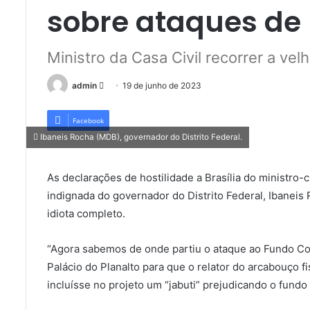
sobre ataques de R
Ministro da Casa Civil recorrer a vel
Mande
admin
19 de junho de 2023
um
e-
Facebook
mail
Ibaneis Rocha (MDB), governador do Distrito Federal.
As declarações de hostilidade a Brasília do ministro-c
indignada do governador do Distrito Federal, Ibanei
idiota completo.
“Agora sabemos de onde partiu o ataque ao Fundo Con
Palácio do Planalto para que o relator do arcabouço fi
incluísse no projeto um “jabuti” prejudicando o fundo