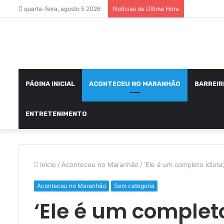
quarta-feira, agosto 5 2026
Notícias de Última Hora
PÁGINA INICIAL
ACONTECEU NO MARANHÃO
BARREIR
ENTRETENIMENTO
Início
/
Aconteceu no Maranhão
/
‘Ele é um completo idiota’
Aconteceu no Maranhão
Sem categoria
‘Ele é um completo 