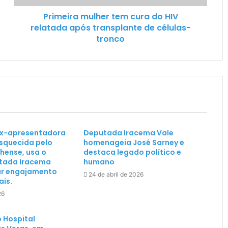
Primeira mulher tem cura do HIV
relatada após transplante de células-
tronco
 ex-apresentadora
Deputada Iracema Vale
esquecida pelo
homenageia José Sarney e
hense, usa o
destaca legado político e
tada Iracema
humano
ar engajamento
24 de abril de 2026
ais.
26
 Hospital