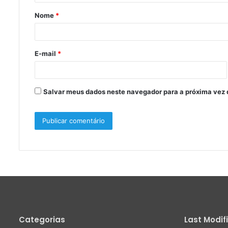
á
Nome
*
r
i
o
E-mail
*
*
Salvar meus dados neste navegador para a próxima vez 
Categorias
Last Modif