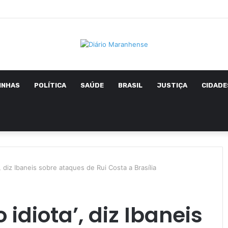
INHAS
POLÍTICA
SAÚDE
BRASIL
JUSTIÇA
CIDADE
, diz Ibaneis sobre ataques de Rui Costa a Brasília
idiota’, diz Ibaneis