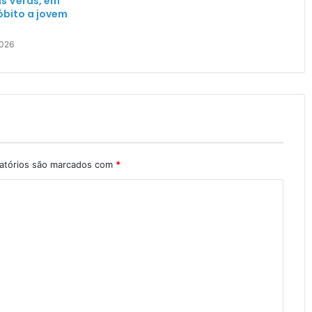
as Veras, em
 óbito a jovem
2026
atórios são marcados com
*