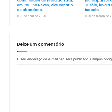
comunidade da Praia do Tatu,
Municipal Luc
em Paulino Neves, vive cenário
Tutóia, leva a
de abandono.
Isabela.
21 de abril de 2026
29 de março de 
Deixe um comentário
O seu endereço de e-mail não será publicado.
Campos obrig
C
o
m
e
n
t