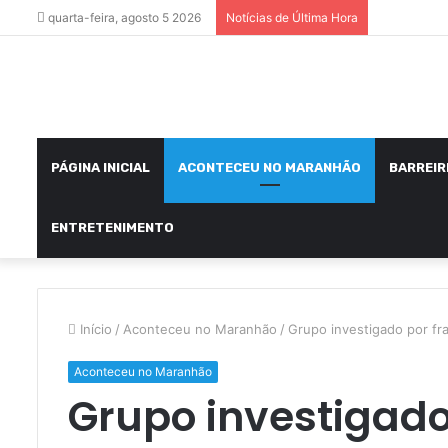
quarta-feira, agosto 5 2026
Notícias de Última Hora
PÁGINA INICIAL
ACONTECEU NO MARANHÃO
BARREIR
ENTRETENIMENTO
Início
/
Aconteceu no Maranhão
/
Grupo investigado por fr
Aconteceu no Maranhão
Grupo investigado