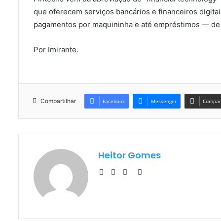
que oferecem serviços bancários e financeiros digita
pagamentos por maquininha e até empréstimos — de f
Por Imirante.
Compartilhar
Facebook
Messenger
Compart
Heitor Gomes
Website
Facebook
YouTube
Instagram