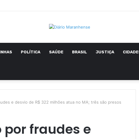
INHAS
POLÍTICA
SAÚDE
BRASIL
JUSTIÇA
CIDADE
audes e desvio de R$ 322 milhões atua no MA; três são presos
 por fraudes e