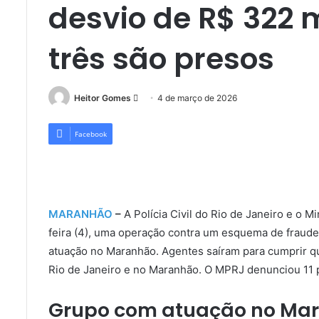
desvio de R$ 322 
três são presos
Mande
Heitor Gomes
4 de março de 2026
um
e-
Facebook
mail
MARANHÃO
–
A Polícia Civil do Rio de Janeiro e o M
feira (4), uma operação contra um esquema de fraude
atuação no Maranhão. Agentes saíram para cumprir q
Rio de Janeiro e no Maranhão. O MPRJ denunciou 11
Grupo com atuação no Ma