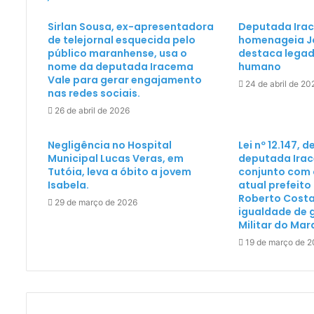
Sirlan Sousa, ex-apresentadora
Deputada Ira
de telejornal esquecida pelo
homenageia Jo
público maranhense, usa o
destaca legado
nome da deputada Iracema
humano
Vale para gerar engajamento
24 de abril de 20
nas redes sociais.
26 de abril de 2026
Negligência no Hospital
Lei nº 12.147, 
Municipal Lucas Veras, em
deputada Irac
Tutóia, leva a óbito a jovem
conjunto com 
Isabela.
atual prefeito
Roberto Costa
29 de março de 2026
igualdade de g
Militar do Ma
19 de março de 