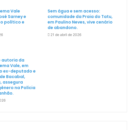
cema Vale
Sem água e sem acesso:
sé Sarney e
comunidade da Praia do Tatu,
 político e
em Paulino Neves, vive cenário
de abandono.
26
21 de abril de 2026
de autoria da
ema Vale, em
o ex-deputado e
 de Bacabal,
, assegura
ênero na Polícia
ranhão.
2026