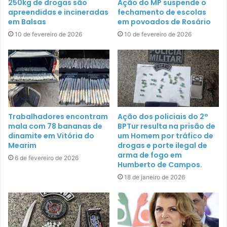
250kg de drogas são
Ação do MP suspende o
apreendidas e incineradas
fechamento de escolas
em Balsas
em povoados de Rosário
10 de fevereiro de 2026
10 de fevereiro de 2026
Trabalhadores encontram
Ação dos policiais do 2°
mala com 78 bananas de
BPTur resulta na prisão de
dinamite em Vitória do
um Homem por tráfico de
Mearim
drogas e porte ilegal de
arma de fogo em
6 de fevereiro de 2026
Humberto de Campos.
18 de janeiro de 2026