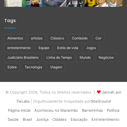
Tags
Alimentos
artistas
Clássico
Conteúdo
Cor
entreterimento
Equipe
Estilo de vida
Jogos
Judiciário Brasileiro
Linha do Tempo
Mundo
Negócios
Sobre
Tecnologia
Viagem
© Copyright 2026, Todos os direitos reservados |
Jannah por
TieLabs
| Orgulhosamente hospedado por
SiteGround
Página Inicial
Aconteceu no Maranhão
Barreirinhas
Política
Saúde
Brasil
Justiça
Cidades
Educação
Entretenimento