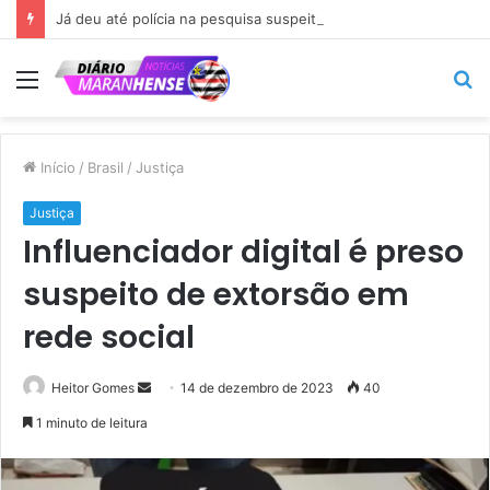
Já deu até polícia na pesquisa suspeita que põe Braide nas alturas…
Menu
P
p
Início
/
Brasil
/
Justiça
Justiça
Influenciador digital é preso
suspeito de extorsão em
rede social
Mande
Heitor Gomes
14 de dezembro de 2023
40
um
1 minuto de leitura
e-
mail