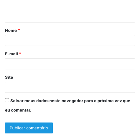
n
t
á
Nome
*
r
i
o
E-mail
*
*
Site
Salvar meus dados neste navegador para a próxima vez que
eu comentar.