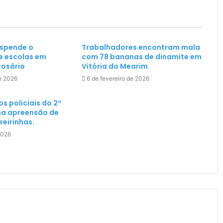
uspende o
Trabalhadores encontram mala
e escolas em
com 78 bananas de dinamite em
Rosário
Vitória do Mearim
de 2026
6 de fevereiro de 2026
s policiais do 2º
 na apreensão de
eirinhas.
2026