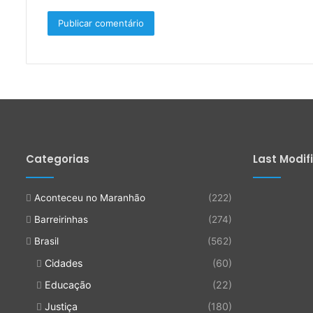
Categorias
Last Modif
Aconteceu no Maranhão
(222)
Barreirinhas
(274)
Brasil
(562)
Cidades
(60)
Educação
(22)
Justiça
(180)