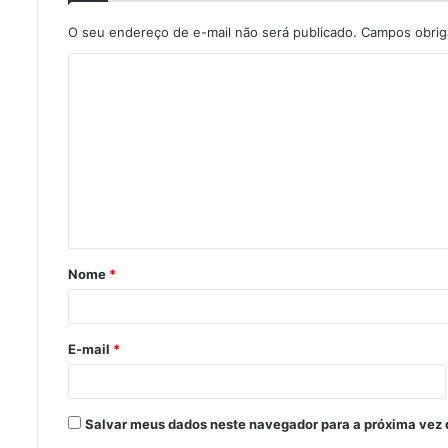
O seu endereço de e-mail não será publicado.
Campos obrig
C
o
m
e
n
t
á
Nome
*
r
i
o
E-mail
*
*
Salvar meus dados neste navegador para a próxima vez 