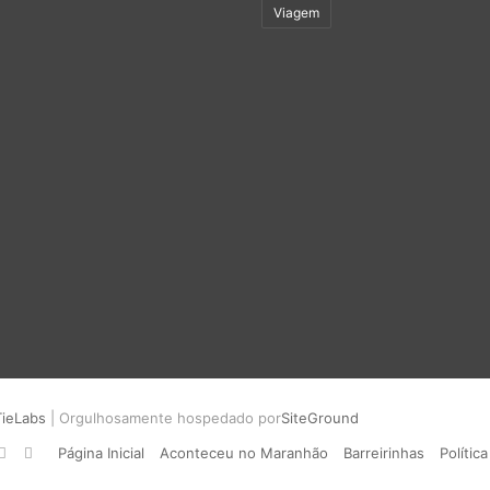
Viagem
TieLabs
| Orgulhosamente hospedado por
SiteGround
cebook
Instagram
WhatsApp
Página Inicial
Aconteceu no Maranhão
Barreirinhas
Política