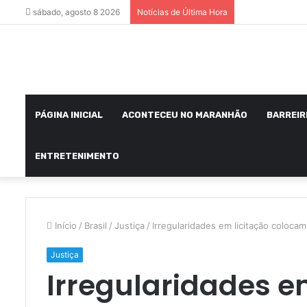
sábado, agosto 8 2026
Notícias de Última Hora
PÁGINA INICIAL
ACONTECEU NO MARANHÃO
BARREIR
ENTRETENIMENTO
Início
/
Brasil
/
Justiça
/
Irregularidades em licitação coloca
Justiça
Irregularidades e