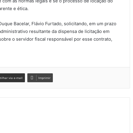
com as normas legais e se o processo de locação do
rente e ética.
Duque Bacelar, Flávio Furtado, solicitando, em um prazo
dministrativo resultante da dispensa de licitação em
bre o servidor fiscal responsável por esse contrato,
ilhar via e-mail
Imprimir