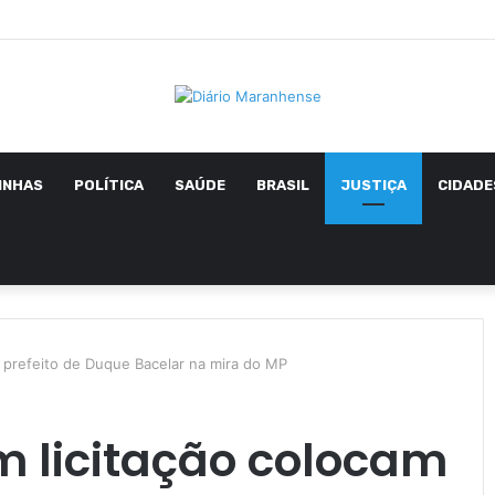
INHAS
POLÍTICA
SAÚDE
BRASIL
JUSTIÇA
CIDADE
m prefeito de Duque Bacelar na mira do MP
m licitação colocam