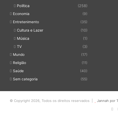
Política
(258)
Economia
(9)
Entretenimento
(35)
Cultura e Lazer
(10)
Música
(1)
TV
(3)
Mundo
(17)
Religião
(11)
Saúde
(40)
Sem categoria
(55)
© Copyright 2026, Todos os direitos reservados |
Jannah por 
Fa