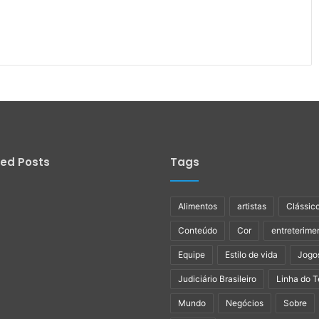
ied Posts
Tags
Alimentos
artistas
Clássic
Conteúdo
Cor
entreterime
Equipe
Estilo de vida
Jogo
Judiciário Brasileiro
Linha do 
Mundo
Negócios
Sobre