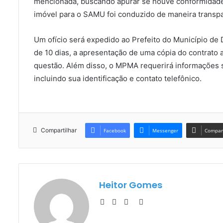
mencionada, buscando apurar se houve conformidade 
imóvel para o SAMU foi conduzido de maneira transpa
Um ofício será expedido ao Prefeito do Município de 
de 10 dias, a apresentação de uma cópia do contrato a
questão. Além disso, o MPMA requerirá informações so
incluindo sua identificação e contato telefônico.
Compartilhar
Facebook
Messenger
Compart
Heitor Gomes
Website
Facebook
YouTube
Instagram