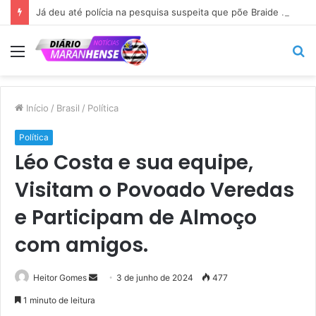
Já deu até polícia na pesquisa suspeita que põe Braide nas alturas…
Menu
P
p
Início
/
Brasil
/
Política
Política
Léo Costa e sua equipe,
Visitam o Povoado Veredas
e Participam de Almoço
com amigos.
Mande
Heitor Gomes
3 de junho de 2024
477
um
1 minuto de leitura
e-