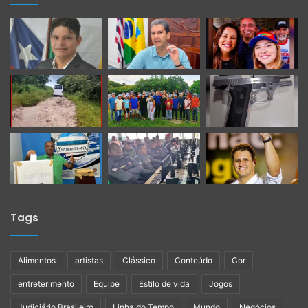
Tags
Alimentos
artistas
Clássico
Conteúdo
Cor
entreterimento
Equipe
Estilo de vida
Jogos
Judiciário Brasileiro
Linha do Tempo
Mundo
Negócios