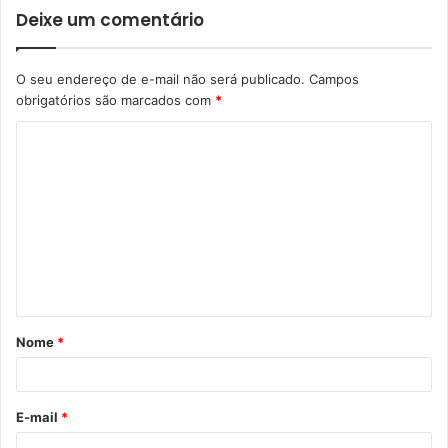
Deixe um comentário
O seu endereço de e-mail não será publicado.
Campos
obrigatórios são marcados com
*
C
o
m
e
n
t
á
Nome
*
r
i
o
E-mail
*
*