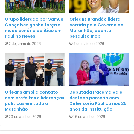
Grupo liderado por Samuel
Orleans Brandão lidera
Gonçalves ganha força e
corrida pelo Governo do
muda cenário político em
Maranhão, aponta
Paulino Neves
pesquisa Inop
2 de junho de 2026
9 de maio de 2026
Orleans amplia contato
Deputada Iracema Vale
com prefeitos e lideranças
destaca parceria com
políticas em todo o
Defensoria Pública nos 25
Maranhão
anos da instituição
23 de abril de 2026
16 de abril de 2026