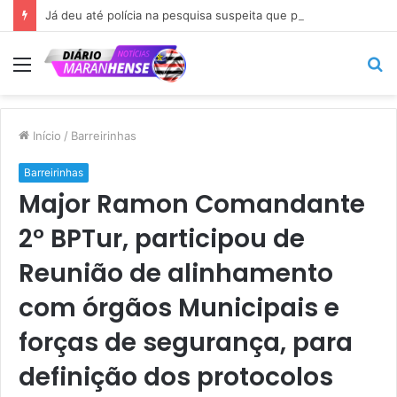
Já deu até polícia na pesquisa suspeita que põe Braide nas alturas…
Menu
P
p
Início
/
Barreirinhas
Barreirinhas
Major Ramon Comandante
2° BPTur, participou de
Reunião de alinhamento
com órgãos Municipais e
forças de segurança, para
definição dos protocolos