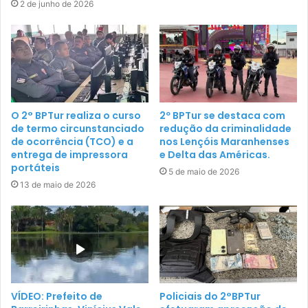
2 de junho de 2026
O 2° BPTur realiza o curso
2º BPTur se destaca com
de termo circunstanciado
redução da criminalidade
de ocorrência (TCO) e a
nos Lençóis Maranhenses
entrega de impressora
e Delta das Américas.
portáteis
5 de maio de 2026
13 de maio de 2026
VÍDEO: Prefeito de
Policiais do 2°BPTur