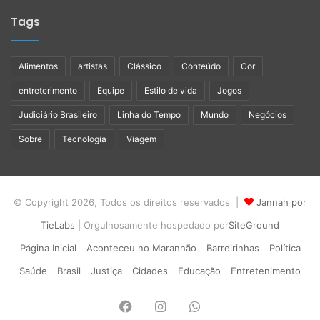
Tags
Alimentos
artistas
Clássico
Conteúdo
Cor
entreterimento
Equipe
Estilo de vida
Jogos
Judiciário Brasileiro
Linha do Tempo
Mundo
Negócios
Sobre
Tecnologia
Viagem
© Copyright 2026, Todos os direitos reservados |
Jannah por
TieLabs
| Orgulhosamente hospedado por
SiteGround
Página Inicial
Aconteceu no Maranhão
Barreirinhas
Política
Saúde
Brasil
Justiça
Cidades
Educação
Entretenimento
Facebook
Instagram
WhatsApp