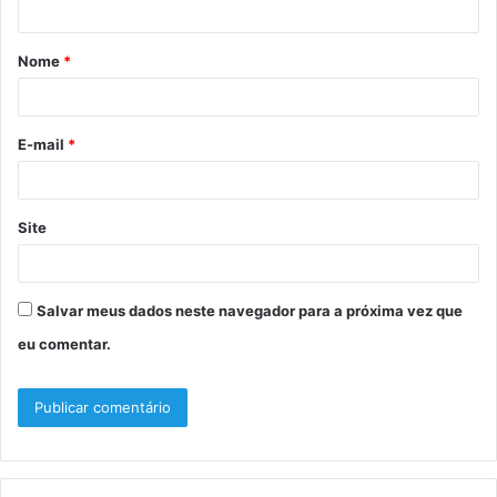
á
Nome
*
r
i
o
E-mail
*
*
Site
Salvar meus dados neste navegador para a próxima vez que
eu comentar.