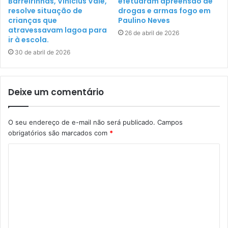
Barreirinhas, Vinícius Vale,
efetuaram apreensão de
resolve situação de
drogas e armas fogo em
crianças que
Paulino Neves
atravessavam lagoa para
26 de abril de 2026
ir à escola.
30 de abril de 2026
Deixe um comentário
O seu endereço de e-mail não será publicado.
Campos
obrigatórios são marcados com
*
C
o
m
e
n
t