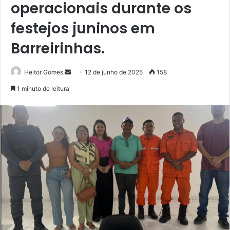
operacionais durante os
festejos juninos em
Barreirinhas.
Mande
Heitor Gomes
12 de junho de 2025
158
um
1 minuto de leitura
e-
mail