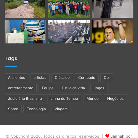
Tags
Alimentos
artistas
Clássico
Conteúdo
Cor
entreterimento
Equipe
Estilo de vida
Jogos
Judiciário Brasileiro
Linha do Tempo
Mundo
Negócios
Sobre
Tecnologia
Viagem
© Copyright 2026, Todos os direitos reservados |
Jannah por