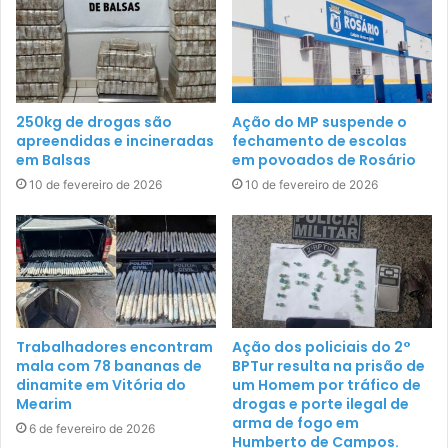
250kg de drogas são
Ação do MP suspende o
apreendidas e incineradas
fechamento de escolas
em Balsas
em povoados de Rosário
10 de fevereiro de 2026
10 de fevereiro de 2026
Trabalhadores encontram
Ação dos policiais do 2°
mala com 78 bananas de
BPTur resulta na prisão de
dinamite em Vitória do
um Homem por tráfico de
Mearim
drogas e porte ilegal de
arma de fogo em
6 de fevereiro de 2026
Humberto de Campos.