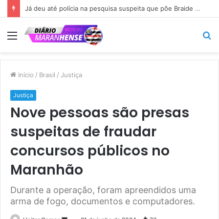
Já deu até polícia na pesquisa suspeita que põe Braide nas alturas…
Menu
P
p
Início
/
Brasil
/
Justiça
Justiça
Nove pessoas são presas
suspeitas de fraudar
concursos públicos no
Maranhão
Durante a operação, foram apreendidos uma
arma de fogo, documentos e computadores.