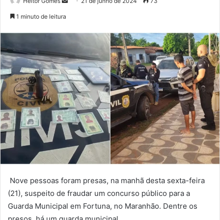
Mande
Heitor Gomes
21 de junho de 2024
73
um
1 minuto de leitura
e-
mail
Nove pessoas foram presas, na manhã desta sexta-feira
(21), suspeito de fraudar um concurso público para a
Guarda Municipal em Fortuna, no Maranhão. Dentre os
presos, há um guarda municipal.