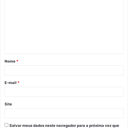
C
o
m
e
n
t
á
Nome
*
r
i
o
E-mail
*
*
Site
Salvar meus dados neste navegador para a próxima vez que