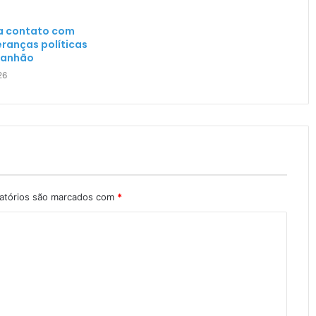
a contato com
deranças políticas
ranhão
26
atórios são marcados com
*