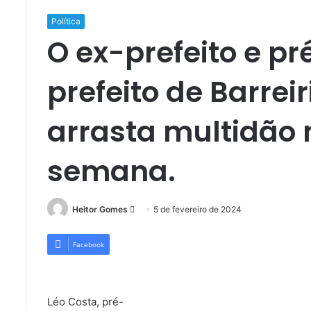
Política
O ex-prefeito e p
prefeito de Barrei
arrasta multidão n
semana.
Mande
Heitor Gomes
5 de fevereiro de 2024
um
e-
Facebook
mail
Léo Costa, pré-