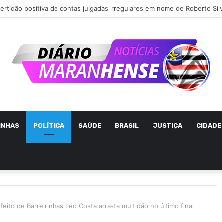
INHAS
POLÍTICA
SAÚDE
BRASIL
JUSTIÇA
CIDADE
eito de Barreirinhas Léo Costa arrasta multidão no último final