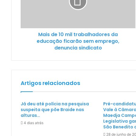
Mais de 10 mil trabalhadores da
educação ficarão sem emprego,
denuncia sindicato
Artigos relacionados
Já deu até polícia na pesquisa
Pré-candidatu
suspeita que põe Braide nas
Vale à Câmara
alturas…
Maedja Campo
Legislativa g
4 dias atrás
São Benedito d
28 de junho de 2