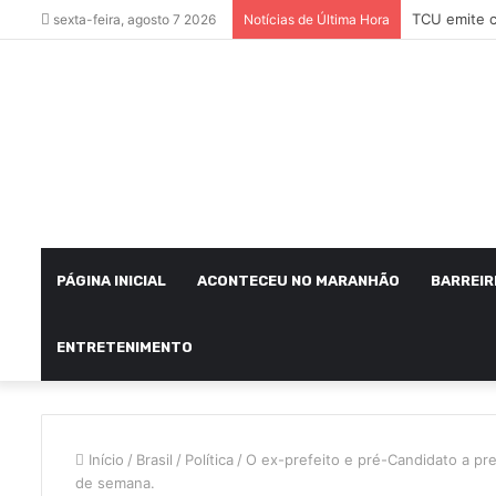
sexta-feira, agosto 7 2026
Notícias de Última Hora
PÁGINA INICIAL
ACONTECEU NO MARANHÃO
BARREIR
ENTRETENIMENTO
Início
/
Brasil
/
Política
/
O ex-prefeito e pré-Candidato a pref
de semana.