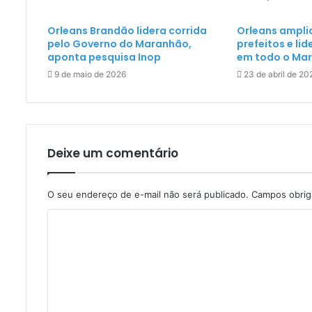
Orleans Brandão lidera corrida
Orleans ampli
pelo Governo do Maranhão,
prefeitos e li
aponta pesquisa Inop
em todo o Ma
9 de maio de 2026
23 de abril de 20
Deixe um comentário
O seu endereço de e-mail não será publicado.
Campos obrig
C
o
m
e
n