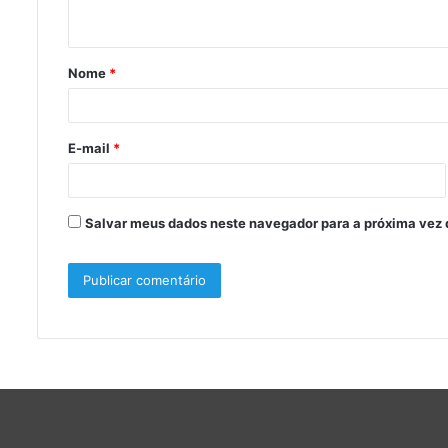
t
á
Nome
*
r
i
o
E-mail
*
*
Salvar meus dados neste navegador para a próxima vez 