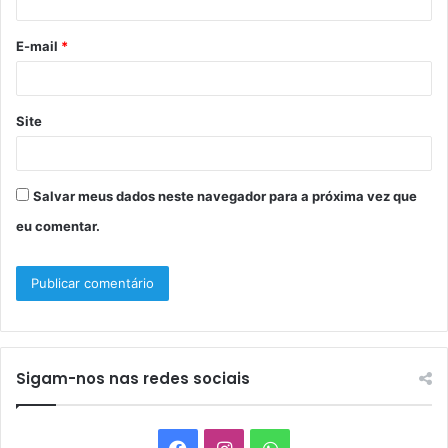
i
o
E-mail
*
*
Site
Salvar meus dados neste navegador para a próxima vez que
eu comentar.
Sigam-nos nas redes sociais
Facebook
Instagram
WhatsApp