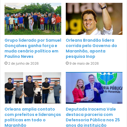
Grupo liderado por Samuel
Orleans Brandão lidera
Gonçalves ganha força e
corrida pelo Governo do
muda cenário político em
Maranhão, aponta
Paulino Neves
pesquisa Inop
2 de junho de 2026
9 de maio de 2026
Orleans amplia contato
Deputada Iracema Vale
com prefeitos e lideranças
destaca parceria com
políticas em todo o
Defensoria Pública nos 25
Maranhão
anos da instituição