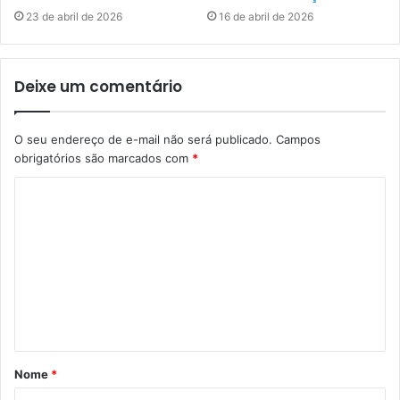
23 de abril de 2026
16 de abril de 2026
Deixe um comentário
O seu endereço de e-mail não será publicado.
Campos
obrigatórios são marcados com
*
C
o
m
e
n
t
á
Nome
*
r