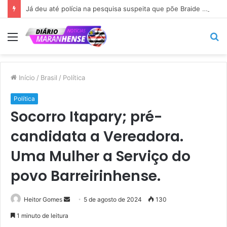
Já deu até polícia na pesquisa suspeita que põe Braide nas alturas…
Menu
P
p
Início
/
Brasil
/
Política
Política
Socorro Itapary; pré-
candidata a Vereadora.
Uma Mulher a Serviço do
povo Barreirinhense.
Mande
Heitor Gomes
5 de agosto de 2024
130
um
1 minuto de leitura
e-