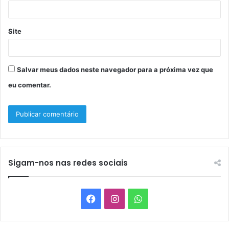
*
Site
Salvar meus dados neste navegador para a próxima vez que
eu comentar.
Sigam-nos nas redes sociais
Facebook
Instagram
WhatsApp