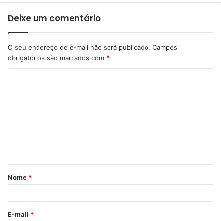
Deixe um comentário
O seu endereço de e-mail não será publicado.
Campos
obrigatórios são marcados com
*
C
o
m
e
n
t
á
Nome
*
r
i
o
E-mail
*