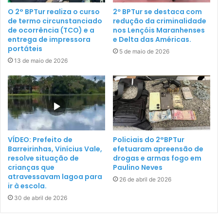
O 2° BPTur realiza o curso
2º BPTur se destaca com
de termo circunstanciado
redução da criminalidade
de ocorrência (TCO) e a
nos Lençóis Maranhenses
entrega de impressora
e Delta das Américas.
portáteis
5 de maio de 2026
13 de maio de 2026
VÍDEO: Prefeito de
Policiais do 2°BPTur
Barreirinhas, Vinícius Vale,
efetuaram apreensão de
resolve situação de
drogas e armas fogo em
crianças que
Paulino Neves
atravessavam lagoa para
26 de abril de 2026
ir à escola.
30 de abril de 2026