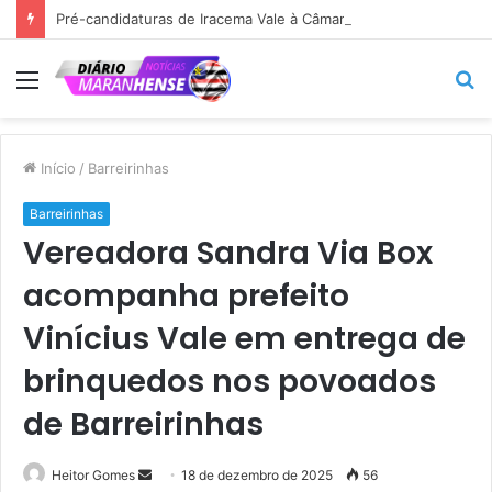
Pré-candidaturas de Iracema Vale à Câmara Federal e de Maedja Campos à Assembleia Legislativa ganham força em São Benedito do Rio Preto.
Menu
P
p
Início
/
Barreirinhas
Barreirinhas
Vereadora Sandra Via Box
acompanha prefeito
Vinícius Vale em entrega de
brinquedos nos povoados
de Barreirinhas
Mande
Heitor Gomes
18 de dezembro de 2025
56