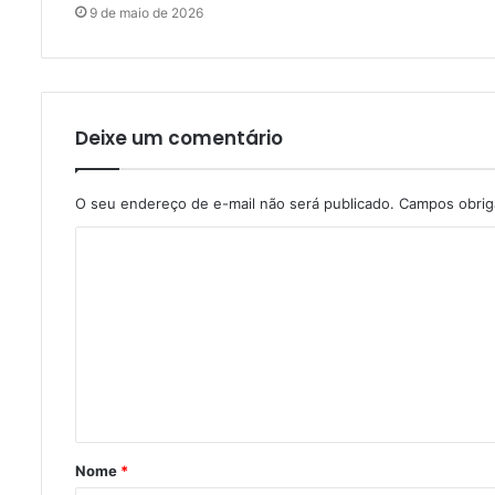
9 de maio de 2026
Deixe um comentário
O seu endereço de e-mail não será publicado.
Campos obrig
C
o
m
e
n
t
á
Nome
*
r