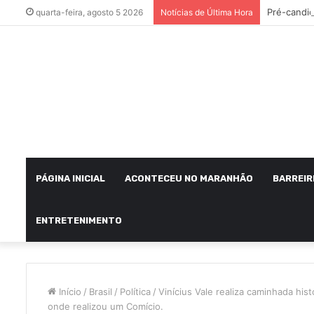
quarta-feira, agosto 5 2026
Notícias de Última Hora
PÁGINA INICIAL
ACONTECEU NO MARANHÃO
BARREIR
ENTRETENIMENTO
Início
/
Brasil
/
Política
/
Vinícius Vale realiza caminhada hist
onde realizou um Comício.