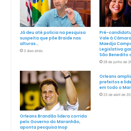
Já deu até polícia na pesquisa
Pré-candidatu
suspeita que põe Braide nas
Vale à Câmara
alturas…
Maedja Campo
Legislativa g
3 dias atrás
São Benedito d
28 de junho de 
Orleans ampli
prefeitos e li
em todo o Ma
23 de abril de 2
Orleans Brandão lidera corrida
pelo Governo do Maranhão,
aponta pesquisa Inop