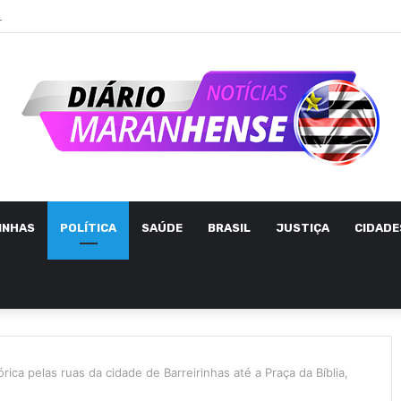
INHAS
POLÍTICA
SAÚDE
BRASIL
JUSTIÇA
CIDADE
órica pelas ruas da cidade de Barreirinhas até a Praça da Bíblia,