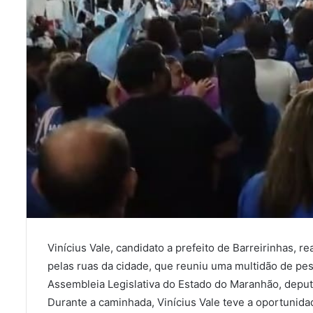
Vinícius Vale, candidato a prefeito de Barreirinhas, r
pelas ruas da cidade, que reuniu uma multidão de pe
Assembleia Legislativa do Estado do Maranhão, deput
Durante a caminhada, Vinícius Vale teve a oportunid