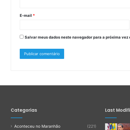
i
o
E-mail
*
*
Salvar meus dados neste navegador para a próxima vez 
Categorias
Last Modif
Aconteceu no Maranhão
(221)