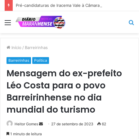
Pré-candidaturas de Iracema Vale à Câmara Federal e de Maedja Campos à Assembleia Legislativa ganham força em São Benedito do Rio Preto.
Menu
P
p
Início
/
Barreirinhas
Barreirinhas
Política
Mensagem do ex-prefeito
Léo Costa para o povo
Barreirinhense no dia
mundial do turismo
Mande
Heitor Gomes
27 de setembro de 2023
62
um
1 minuto de leitura
e-