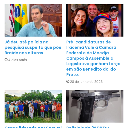
Já deu até polícia na
Pré-candidaturas de
pesquisa suspeita que põe
Iracema Vale à Câmara
Braide nas alturas…
Federal e de Maedja
Campos à Assembleia
4 dias atrás
Legislativa ganham força
em São Benedito do Rio
Preto.
28 de junho de 2026
Grupo liderado por Samuel
Policiais do 2° BPTur