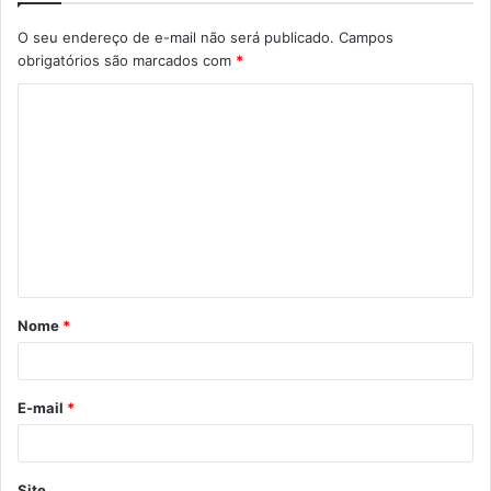
O seu endereço de e-mail não será publicado.
Campos
obrigatórios são marcados com
*
C
o
m
e
n
t
á
Nome
*
r
i
o
E-mail
*
*
Site